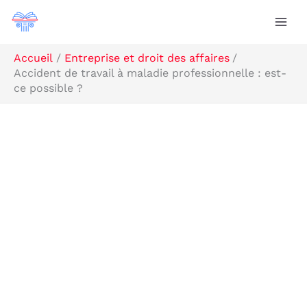
Aller
R
au
e
contenu
c
Accueil
Entreprise et droit des affaires
Accident de travail à maladie professionnelle : est-
h
ce possible ?
e
r
c
h
e
r