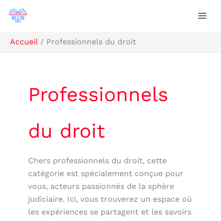
Aller
R
au
e
contenu
c
Accueil
Professionnels du droit
h
e
r
Professionnels
c
h
du droit
e
r
Chers professionnels du droit, cette
catégorie est spécialement conçue pour
vous, acteurs passionnés de la sphère
judiciaire. Ici, vous trouverez un espace où
les expériences se partagent et les savoirs