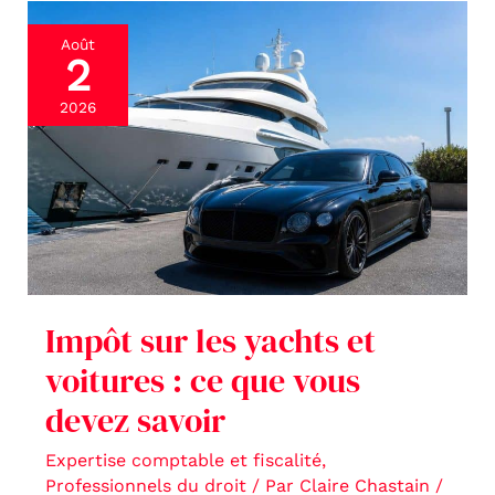
Impôt
Août
2
sur
les
2026
yachts
et
voitures
:
ce
que
vous
Impôt sur les yachts et
devez
voitures : ce que vous
savoir
devez savoir
Expertise comptable et fiscalité
,
Professionnels du droit
/ Par
Claire Chastain
/