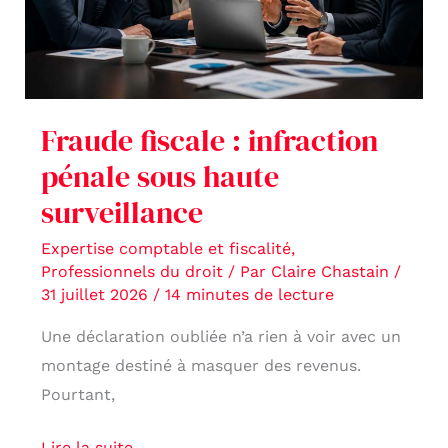
sous
haute
surveillance
Fraude fiscale : infraction
pénale sous haute
surveillance
Expertise comptable et fiscalité
,
Professionnels du droit
/ Par
Claire Chastain
/
31 juillet 2026
/
14 minutes de lecture
Une déclaration oubliée n’a rien à voir avec un
montage destiné à masquer des revenus.
Pourtant,
Lire la suite