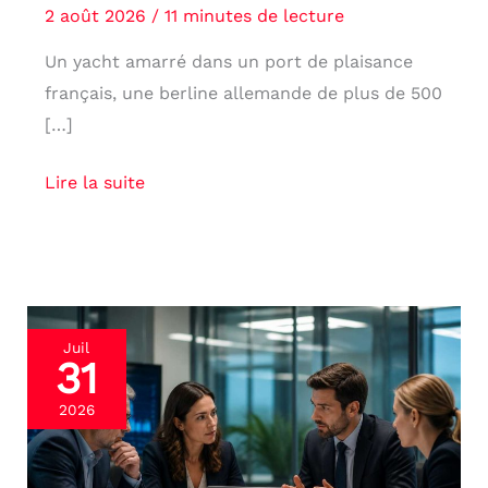
2 août 2026
/
11 minutes de lecture
Un yacht amarré dans un port de plaisance
français, une berline allemande de plus de 500
[…]
Lire la suite
Fraude
Juil
31
fiscale
:
2026
infraction
pénale