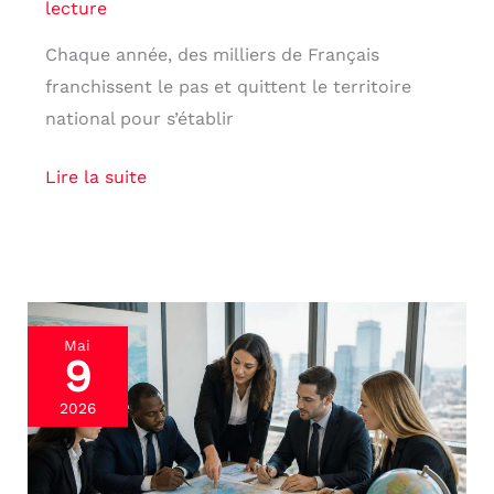
lecture
Chaque année, des milliers de Français
franchissent le pas et quittent le territoire
national pour s’établir
Lire la suite
Projet
Mai
9
d’expatriation
:
2026
attention
à