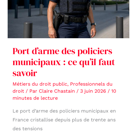
municipaux
:
ce
qu’il
faut
savoir
Port d’arme des policiers
municipaux : ce qu’il faut
savoir
Métiers du droit public
,
Professionnels du
droit
/ Par
Claire Chastain
/
3 juin 2026
/
10
minutes de lecture
Le port d’arme des policiers municipaux en
France cristallise depuis plus de trente ans
des tensions