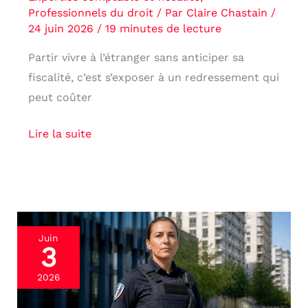
Professionnels du droit
/ Par
Claire Chastain
/
24 juin 2026
/
19 minutes de lecture
Partir vivre à l’étranger sans anticiper sa
fiscalité, c’est s’exposer à un redressement qui
peut coûter
Lire la suite
Port
Juin
3
d’arme
des
2026
policiers