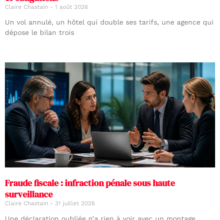
Claire Chastain
1 août 2026
Un vol annulé, un hôtel qui double ses tarifs, une agence qui
dépose le bilan trois
Fraude fiscale : infraction pénale sous haute
surveillance
Claire Chastain
31 juillet 2026
Une déclaration oubliée n’a rien à voir avec un montage