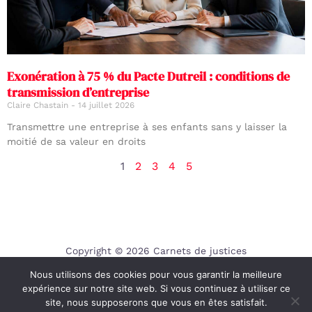
Exonération à 75 % du Pacte Dutreil : conditions de
transmission d’entreprise
Claire Chastain
14 juillet 2026
Transmettre une entreprise à ses enfants sans y laisser la
moitié de sa valeur en droits
1
2
3
4
5
Copyright © 2026 Carnets de justices
Nous utilisons des cookies pour vous garantir la meilleure
Contact
expérience sur notre site web. Si vous continuez à utiliser ce
Mentions légales
site, nous supposerons que vous en êtes satisfait.
Politique de confidentialité