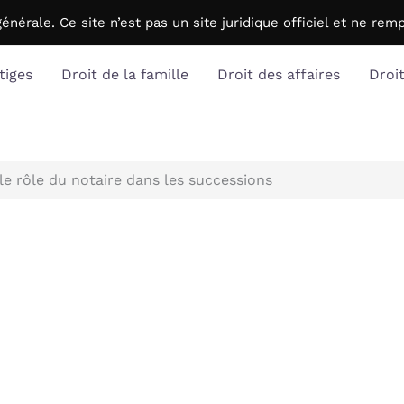
générale. C
e site n’est pas un site juridique officiel et ne r
tiges
Droit de la famille
Droit des affaires
Droi
e rôle du notaire dans les successions