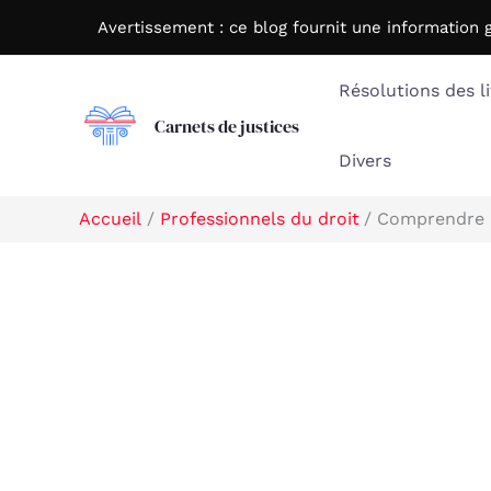
Aller
Avertissement : c
e blog fournit une information 
au
contenu
Résolutions des li
Carnets de justices
Divers
Accueil
Professionnels du droit
Comprendre l