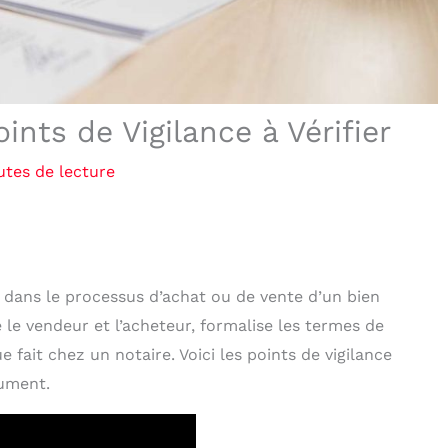
nts de Vigilance à Vérifier
utes de lecture
dans le processus d’achat ou de vente d’un bien
 le vendeur et l’acheteur, formalise les termes de
e fait chez un notaire. Voici les points de vigilance
cument.