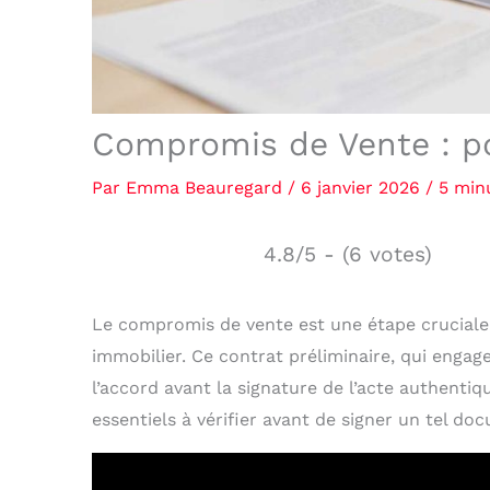
Compromis de Vente : poi
Par
Emma Beauregard
/
6 janvier 2026
/
5 min
4.8/5 - (6 votes)
Le compromis de vente est une étape cruciale 
immobilier. Ce contrat préliminaire, qui engage
l’accord avant la signature de l’acte authentiqu
essentiels à vérifier avant de signer un tel do