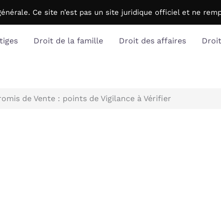
générale. C
e site n’est pas un site juridique officiel et ne r
tiges
Droit de la famille
Droit des affaires
Droi
mis de Vente : points de Vigilance à Vérifier