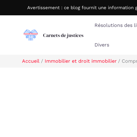
Aller
Avertissement : c
e blog fournit une information 
au
contenu
Résolutions des li
Carnets de justices
Divers
Accueil
Immobilier et droit immobilier
Compro