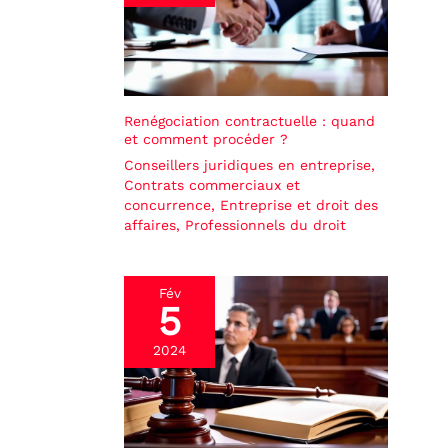
Renégociation contractuelle : quand
et comment procéder ?
Conseillers juridiques en entreprise
,
Contrats commerciaux et
concurrence
,
Entreprise et droit des
affaires
,
Professionnels du droit
Fév
5
2024