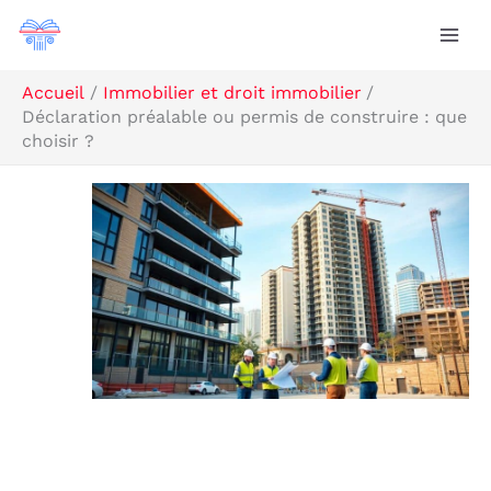
Aller
R
au
e
contenu
c
Accueil
Immobilier et droit immobilier
Déclaration préalable ou permis de construire : que
h
choisir ?
e
r
c
h
e
r