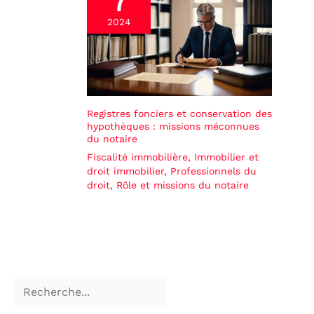
7
2024
Registres fonciers et conservation des
hypothèques : missions méconnues
du notaire
Fiscalité immobilière
,
Immobilier et
droit immobilier
,
Professionnels du
droit
,
Rôle et missions du notaire