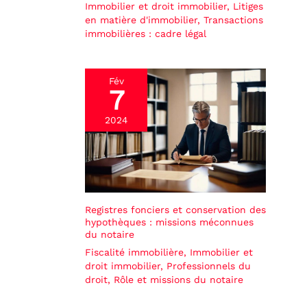
Immobilier et droit immobilier
,
Litiges
en matière d'immobilier
,
Transactions
immobilières : cadre légal
Fév
7
2024
Registres fonciers et conservation des
hypothèques : missions méconnues
du notaire
Fiscalité immobilière
,
Immobilier et
droit immobilier
,
Professionnels du
droit
,
Rôle et missions du notaire