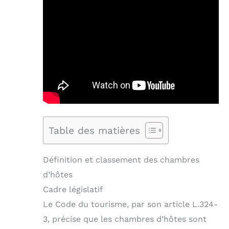
Table des matières
Définition et classement des chambres
d’hôtes
Cadre législatif
Le Code du tourisme, par son article L.324-
3, précise que les chambres d’hôtes sont