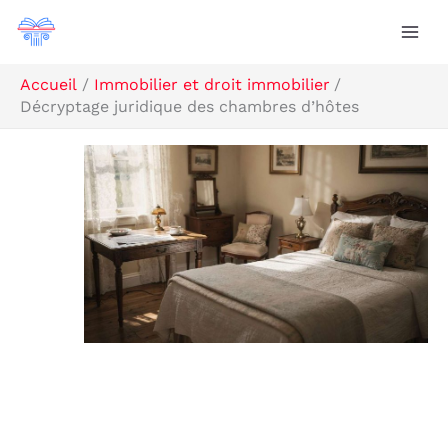
Aller
Rechercher
au
contenu
Accueil
Immobilier et droit immobilier
Décryptage juridique des chambres d’hôtes