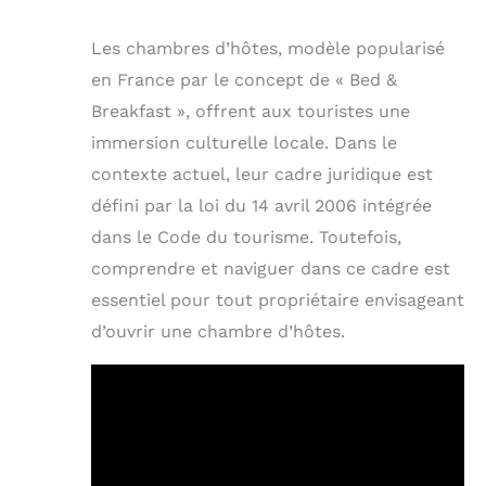
Les chambres d’hôtes, modèle popularisé
en France par le concept de « Bed &
Breakfast », offrent aux touristes une
immersion culturelle locale. Dans le
contexte actuel, leur cadre juridique est
défini par la loi du 14 avril 2006 intégrée
dans le Code du tourisme. Toutefois,
comprendre et naviguer dans ce cadre est
essentiel pour tout propriétaire envisageant
d’ouvrir une chambre d’hôtes.