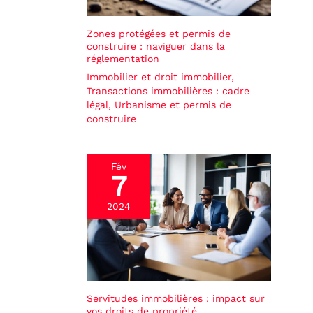
Zones protégées et permis de
construire : naviguer dans la
réglementation
Immobilier et droit immobilier
,
Transactions immobilières : cadre
légal
,
Urbanisme et permis de
construire
Fév
7
2024
Servitudes immobilières : impact sur
vos droits de propriété