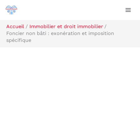
Aller
R
au
e
contenu
c
Accueil
Immobilier et droit immobilier
Foncier non bâti : exonération et imposition
h
spécifique
e
r
c
h
e
r