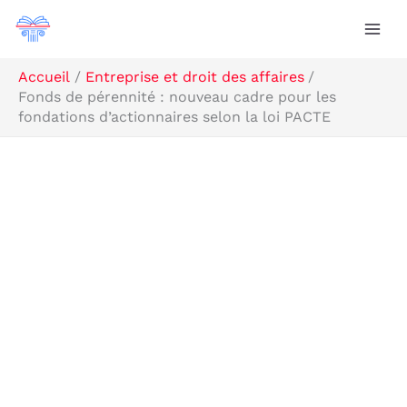
Aller
R
au
e
contenu
c
Accueil
Entreprise et droit des affaires
Fonds de pérennité : nouveau cadre pour les
h
fondations d’actionnaires selon la loi PACTE
e
r
c
h
e
r