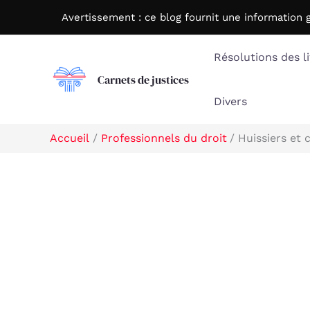
Aller
Avertissement : c
e blog fournit une information 
au
contenu
Résolutions des li
Carnets de justices
Divers
Accueil
Professionnels du droit
Huissiers et 