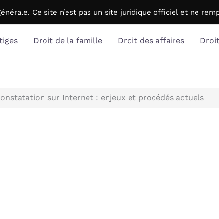
générale. C
e site n’est pas un site juridique officiel et ne r
tiges
Droit de la famille
Droit des affaires
Droi
constatation sur Internet : enjeux et procédés actuels