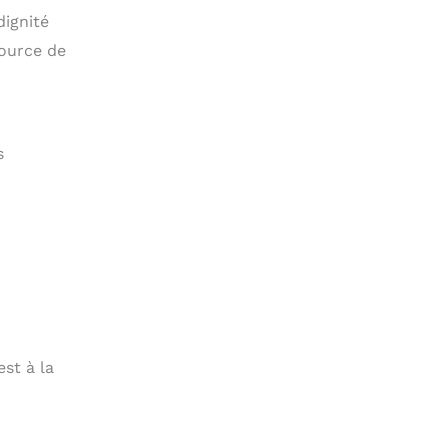
dignité
source de
s
est à la