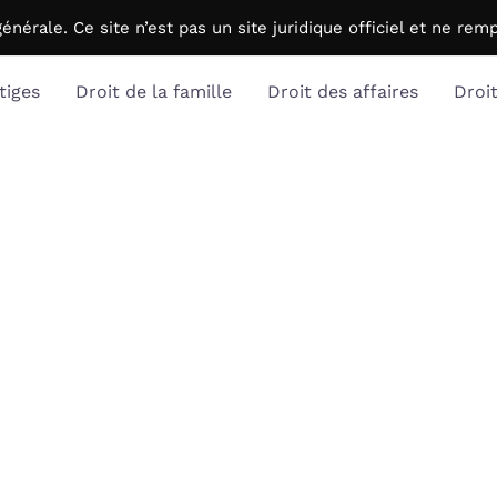
générale. C
e site n’est pas un site juridique officiel et ne r
tiges
Droit de la famille
Droit des affaires
Droi