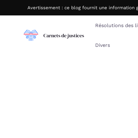
Aller
Avertissement : c
e blog fournit une information 
au
contenu
Résolutions des li
Carnets de justices
Divers