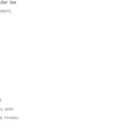
der les
ident.
i
t
u sein
e niveau