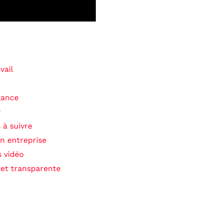
vail
llance
r
 à suivre
en entreprise
s vidéo
 et transparente