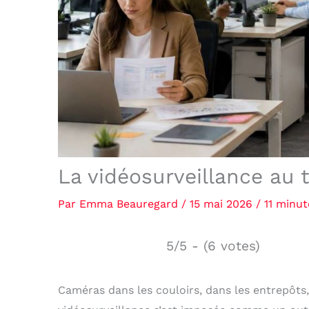
La vidéosurveillance au t
Par
Emma Beauregard
/
15 mai 2026
/
11 minut
5/5 - (6 votes)
Caméras dans les couloirs, dans les entrepôts,