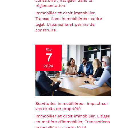
construire : naviguer dans la
réglementation
Immobilier et droit immobilier
,
Transactions immobilières : cadre
légal
,
Urbanisme et permis de
construire
Fév
7
2024
Servitudes immobilières : impact sur
vos droits de propriété
Immobilier et droit immobilier
,
Litiges
en matière d'immobilier
,
Transactions
immobilières : cadre légal