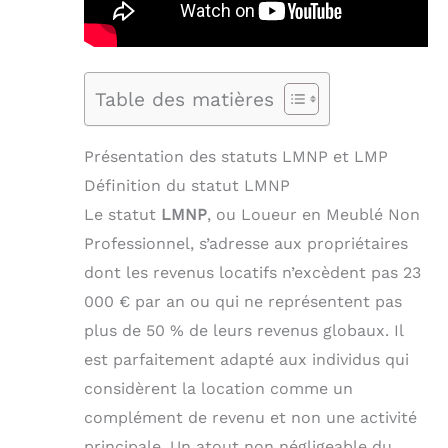
Table des matières
Présentation des statuts LMNP et LMP
Définition du statut LMNP
Le statut
LMNP
, ou Loueur en Meublé Non
Professionnel, s’adresse aux propriétaires
dont les revenus locatifs n’excèdent pas 23
000 € par an ou qui ne représentent pas
plus de 50 % de leurs revenus globaux. Il
est parfaitement adapté aux individus qui
considèrent la location comme un
complément de revenu et non une activité
principale. Un atout non négligeable du