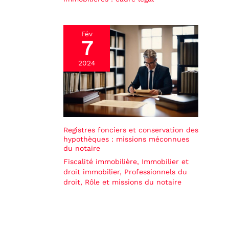
Fév
7
2024
Registres fonciers et conservation des
hypothèques : missions méconnues
du notaire
Fiscalité immobilière
,
Immobilier et
droit immobilier
,
Professionnels du
droit
,
Rôle et missions du notaire