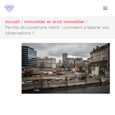
Aller
R
au
e
contenu
c
Accueil
Immobilier et droit immobilier
Permis de construire retiré : comment préparer vos
h
observations ?
e
r
c
h
e
r