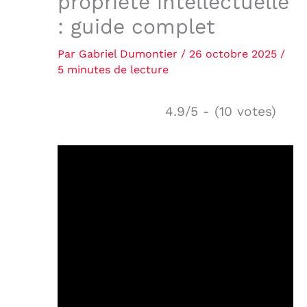
propriété intellectuelle
: guide complet
Par
Gabriel Dumontier
/
26 octobre 2025
/
5 minutes de lecture
4.9/5 - (10 votes)