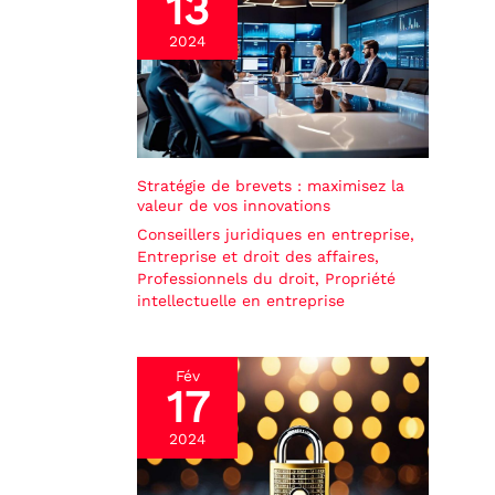
13
2024
Stratégie de brevets : maximisez la
valeur de vos innovations
Conseillers juridiques en entreprise
,
Entreprise et droit des affaires
,
Professionnels du droit
,
Propriété
intellectuelle en entreprise
Fév
17
2024