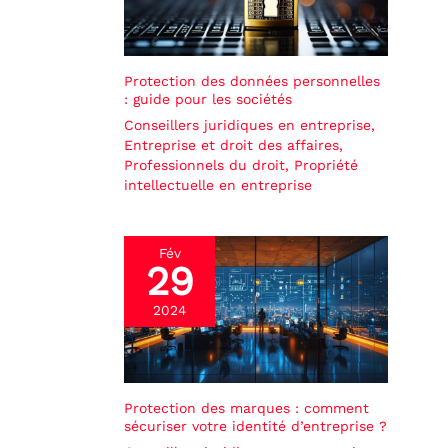
Protection des données personnelles
: guide pour les sociétés
Conseillers juridiques en entreprise
,
Entreprise et droit des affaires
,
Professionnels du droit
,
Propriété
intellectuelle en entreprise
Fév
29
2024
Protection des marques : comment
sécuriser votre identité d’entreprise ?