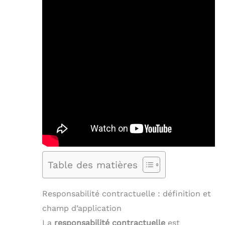
Table des matières
Responsabilité contractuelle : définition et
champ d’application
La
responsabilité contractuelle
est