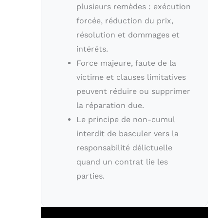
plusieurs remèdes : exécution
forcée, réduction du prix,
résolution et dommages et
intérêts.
Force majeure, faute de la
victime et clauses limitatives
peuvent réduire ou supprimer
la réparation due.
Le principe de non-cumul
interdit de basculer vers la
responsabilité délictuelle
quand un contrat lie les
parties.