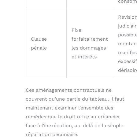
consom
Révisio
judiciai
Fixe
possible
Clause
forfaitairement
montan
pénale
les dommages
manife
et intérêts
excessi
dérisoir
Ces aménagements contractuels ne
couvrent qu’une partie du tableau. Il faut
maintenant examiner l’ensemble des
remèdes que le droit offre au créancier
face à l’inexécution, au-delà de la simple
réparation pécuniaire.