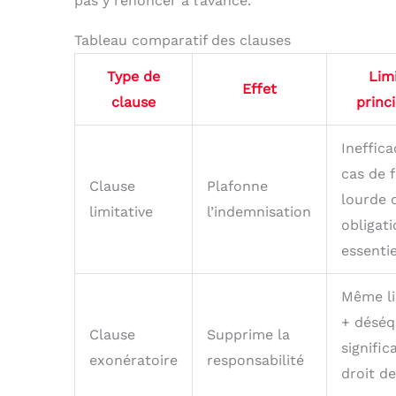
pas y renoncer à l’avance.
Tableau comparatif des clauses
Type de
Lim
Effet
clause
princ
Ineffic
cas de 
Clause
Plafonne
lourde o
limitative
l’indemnisation
obligat
essentie
Même li
+ déséq
Clause
Supprime la
signific
exonératoire
responsabilité
droit de