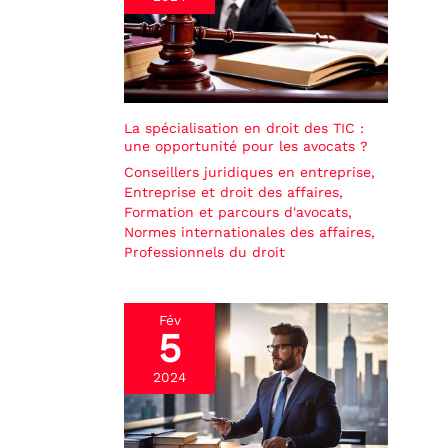
La spécialisation en droit des TIC :
une opportunité pour les avocats ?
Conseillers juridiques en entreprise
,
Entreprise et droit des affaires
,
Formation et parcours d'avocats
,
Normes internationales des affaires
,
Professionnels du droit
Fév
5
2024