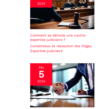
2024
Comment se déroule une contre-
expertise judiciaire ?
Contentieux et résolution des litiges
,
Expertise judiciaire
Fév
5
2024