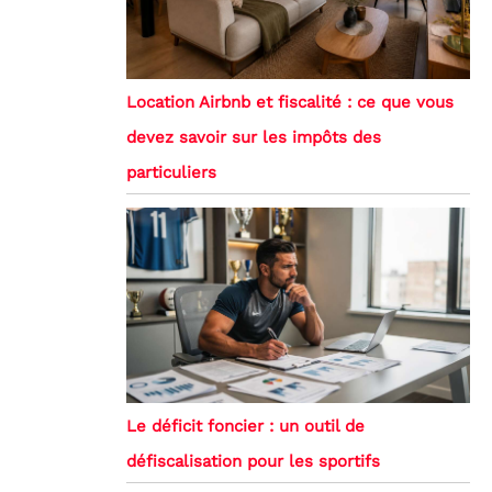
Location Airbnb et fiscalité : ce que vous
devez savoir sur les impôts des
particuliers
Le déficit foncier : un outil de
défiscalisation pour les sportifs