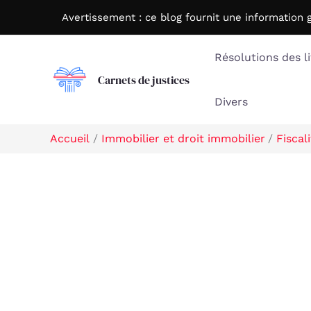
Aller
Avertissement : c
e blog fournit une information 
au
contenu
Résolutions des li
Carnets de justices
Divers
Accueil
Immobilier et droit immobilier
Fiscal