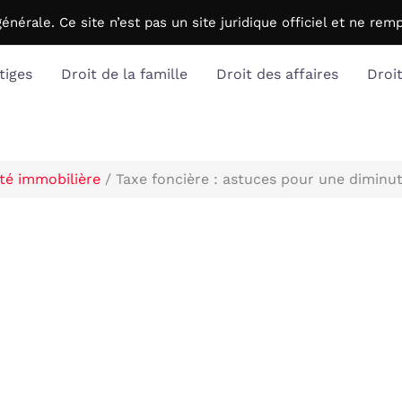
générale. C
e site n’est pas un site juridique officiel et ne r
tiges
Droit de la famille
Droit des affaires
Droi
ité immobilière
Taxe foncière : astuces pour une diminut