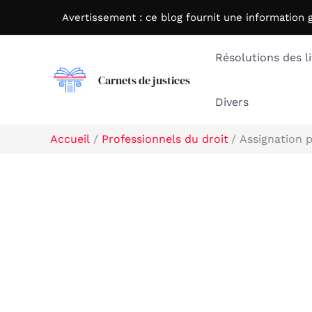
Aller
Avertissement : c
e blog fournit une information 
au
contenu
Résolutions des li
Carnets de justices
Divers
Accueil
Professionnels du droit
Assignation p