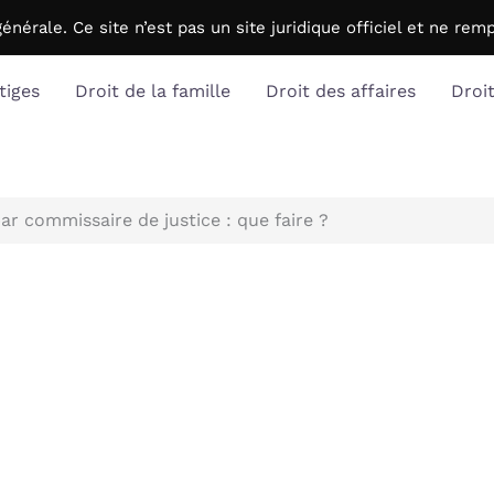
générale. C
e site n’est pas un site juridique officiel et ne r
tiges
Droit de la famille
Droit des affaires
Droi
ar commissaire de justice : que faire ?