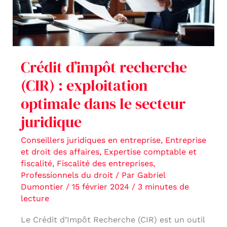
optimale
dans
le
secteur
Crédit d’impôt recherche
juridique
(CIR) : exploitation
optimale dans le secteur
juridique
Conseillers juridiques en entreprise
,
Entreprise
et droit des affaires
,
Expertise comptable et
fiscalité
,
Fiscalité des entreprises
,
Professionnels du droit
/ Par
Gabriel
Dumontier
/
15 février 2024
/
3 minutes de
lecture
Le Crédit d’Impôt Recherche (CIR) est un outil