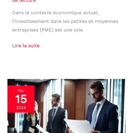
de lecture
Dans le contexte économique actuel,
l’investissement dans les petites et moyennes
entreprises (PME) est une voie
Lire la suite
Crédit
Fév
15
d’impôt
recherche
2024
(CIR)
:
exploitation