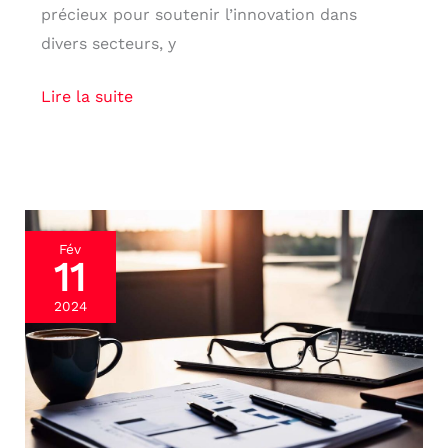
précieux pour soutenir l’innovation dans
divers secteurs, y
Lire la suite
Frais
Fév
11
professionnels
:
2024
optimisez
leur
déclaration
pour
un