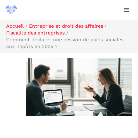
Aller
R
au
e
contenu
c
Accueil
Entreprise et droit des affaires
Fiscalité des entreprises
h
Comment déclarer une cession de parts sociales
e
aux impôts en 2025 ?
r
c
h
e
r