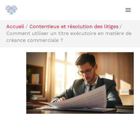
Aller
Rechercher
au
contenu
Accueil
Contentieux et résolution des litiges
Comment utiliser un titre exécutoire en matière de
créance commerciale ?