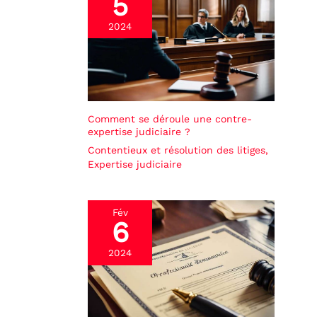
5
2024
Comment se déroule une contre-
expertise judiciaire ?
Contentieux et résolution des litiges
,
Expertise judiciaire
Fév
6
2024