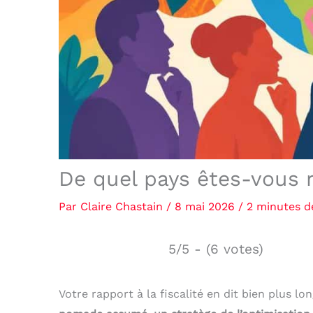
De quel pays êtes-vous r
Par
Claire Chastain
/
8 mai 2026
/
2 minutes d
5/5 - (6 votes)
Votre rapport à la fiscalité en dit bien plus l