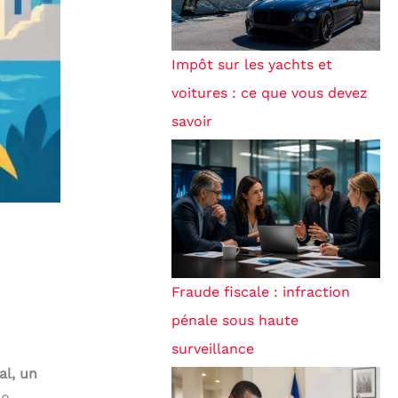
Impôt sur les yachts et
voitures : ce que vous devez
savoir
Fraude fiscale : infraction
pénale sous haute
surveillance
al, un