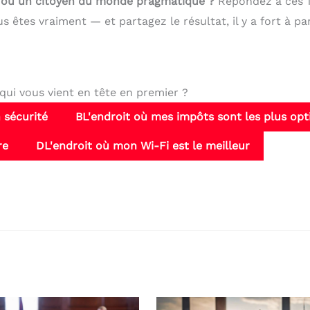
n ou un citoyen du monde pragmatique ?
Répondez à ces 
s êtes vraiment — et partagez le résultat, il y a fort à pa
qui vous vient en tête en premier ?
n sécurité
B
L'endroit où mes impôts sont les plus opt
re
D
L'endroit où mon Wi-Fi est le meilleur