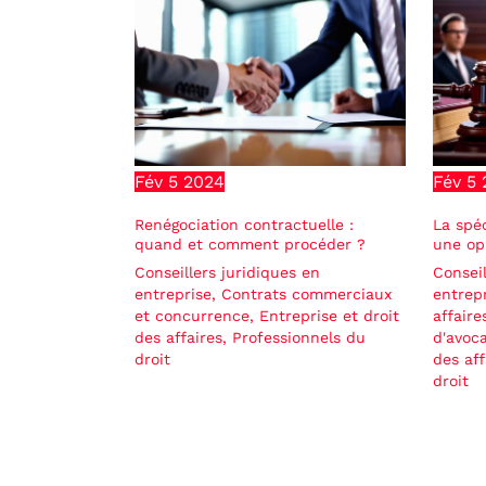
Fév
5
2024
Fév
5
Renégociation contractuelle :
La spéc
quand et comment procéder ?
une op
Conseillers juridiques en
Conseil
entreprise
,
Contrats commerciaux
entrep
et concurrence
,
Entreprise et droit
affaire
des affaires
,
Professionnels du
d'avoc
droit
des aff
droit