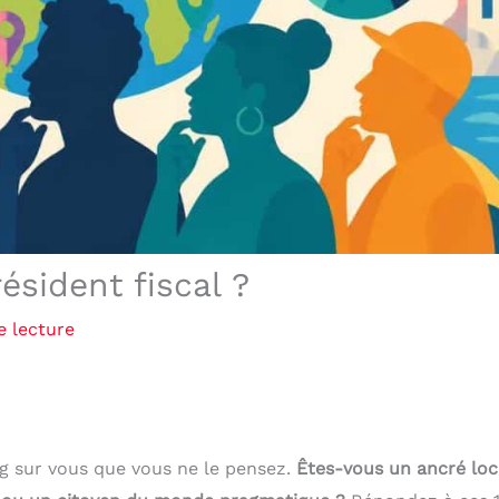
ésident fiscal ?
e lecture
ong sur vous que vous ne le pensez.
Êtes-vous un ancré loc