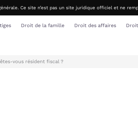
générale. C
e site n’est pas un site juridique officiel et ne r
tiges
Droit de la famille
Droit des affaires
Droi
êtes-vous résident fiscal ?