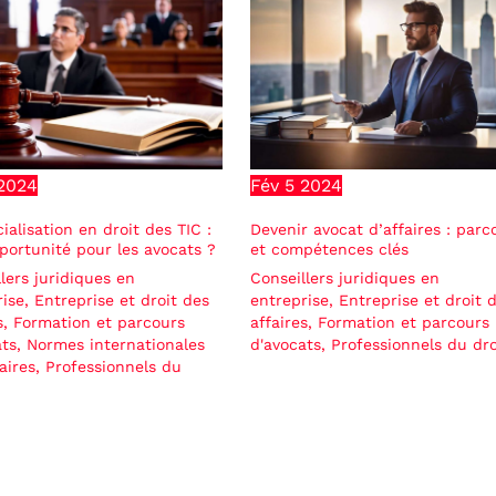
2024
Fév
5
2024
ialisation en droit des TIC :
Devenir avocat d’affaires : parc
portunité pour les avocats ?
et compétences clés
lers juridiques en
Conseillers juridiques en
rise
,
Entreprise et droit des
entreprise
,
Entreprise et droit 
s
,
Formation et parcours
affaires
,
Formation et parcours
ats
,
Normes internationales
d'avocats
,
Professionnels du dro
aires
,
Professionnels du