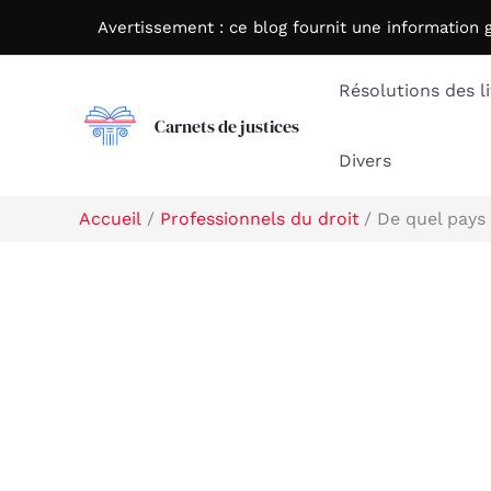
Aller
Avertissement : c
e blog fournit une information 
au
contenu
Résolutions des li
Carnets de justices
Divers
Accueil
Professionnels du droit
De quel pays 