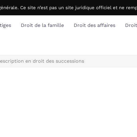
générale. C
e site n’est pas un site juridique officiel et ne r
tiges
Droit de la famille
Droit des affaires
Droi
rescription en droit des successions