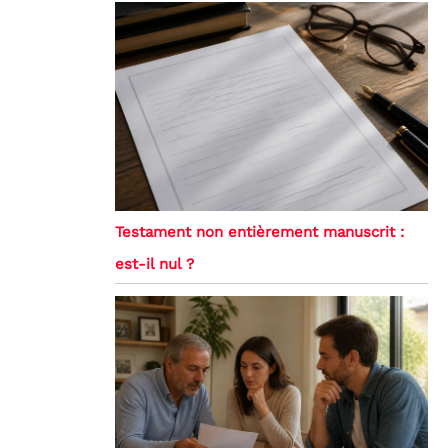
Testament non entièrement manuscrit :
est-il nul ?