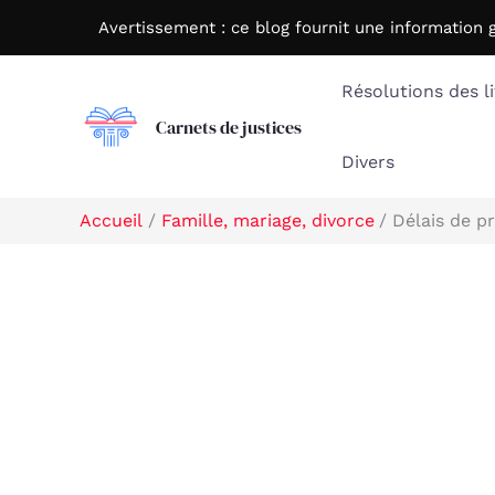
Aller
Avertissement : c
e blog fournit une information 
au
contenu
Résolutions des li
Carnets de justices
Divers
Accueil
Famille, mariage, divorce
Délais de p