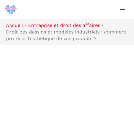
Aller
R
au
e
contenu
c
Accueil
Entreprise et droit des affaires
Droit des dessins et modèles industriels : comment
h
protéger l’esthétique de vos produits ?
e
r
c
h
e
r