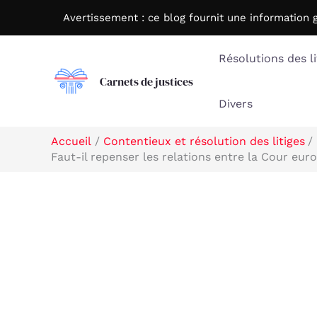
Aller
Avertissement : c
e blog fournit une information 
au
contenu
Résolutions des li
Carnets de justices
Divers
Accueil
Contentieux et résolution des litiges
Faut-il repenser les relations entre la Cour eur