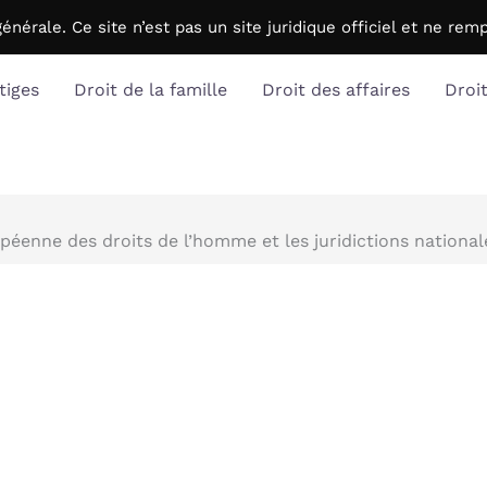
générale. C
e site n’est pas un site juridique officiel et ne r
tiges
Droit de la famille
Droit des affaires
Droi
opéenne des droits de l’homme et les juridictions national