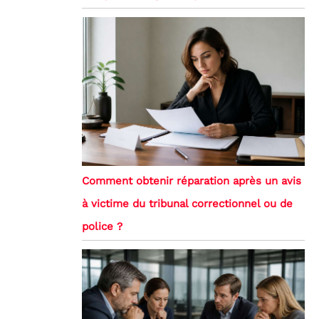
Comment obtenir réparation après un avis
à victime du tribunal correctionnel ou de
police ?