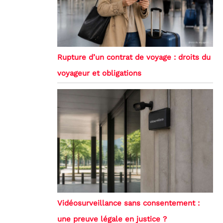
Rupture d’un contrat de voyage : droits du
voyageur et obligations
Vidéosurveillance sans consentement :
une preuve légale en justice ?