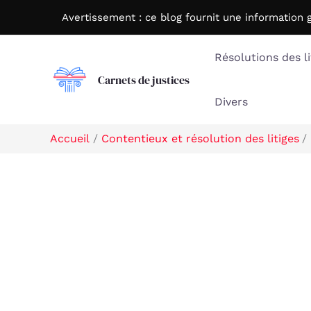
Aller
Avertissement : c
e blog fournit une information 
au
contenu
Résolutions des li
Carnets de justices
Divers
Accueil
Contentieux et résolution des litiges