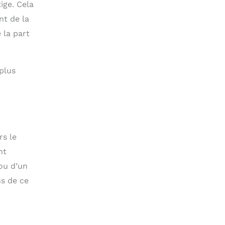
ige. Cela
nt de la
 la part
 plus
rs le
nt
ou d’un
ns de ce