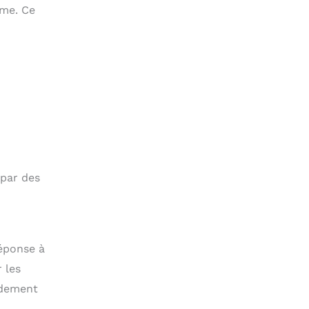
me. Ce
 par des
réponse à
 les
idement