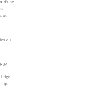
s
, d’une
us
es ou
des du
 RSA
litige.
ui qui