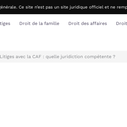
générale. C
e site n’est pas un site juridique officiel et ne r
tiges
Droit de la famille
Droit des affaires
Droi
Litiges avec la CAF : quelle juridiction compétente ?