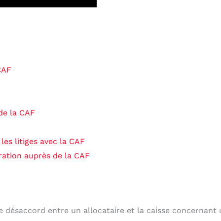
CAF
de la CAF
les litiges avec la CAF
aration auprès de la CAF
de désaccord entre un allocataire et la caisse concernant