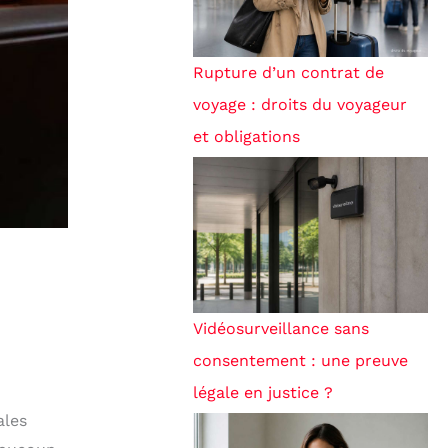
Rupture d’un contrat de
voyage : droits du voyageur
et obligations
Vidéosurveillance sans
consentement : une preuve
légale en justice ?
ales