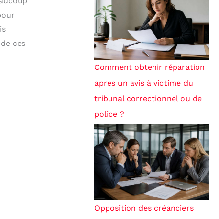
beaucoup
pour
is
 de ces
Comment obtenir réparation
après un avis à victime du
tribunal correctionnel ou de
police ?
Opposition des créanciers