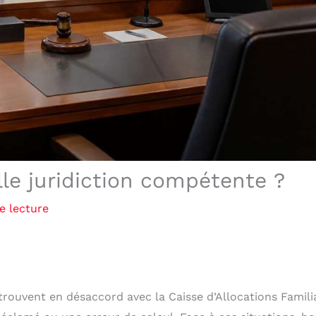
lle juridiction compétente ?
e lecture
etrouvent en désaccord avec la Caisse d’Allocations Famili