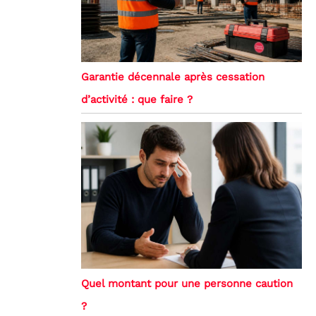
Garantie décennale après cessation
d’activité : que faire ?
Quel montant pour une personne caution
?