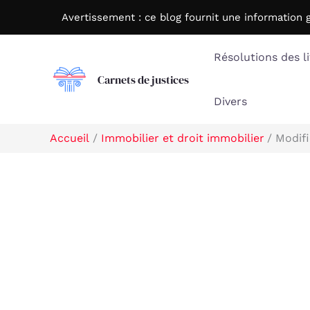
Aller
Avertissement : c
e blog fournit une information 
au
contenu
Résolutions des li
Carnets de justices
Divers
Accueil
Immobilier et droit immobilier
Modifi