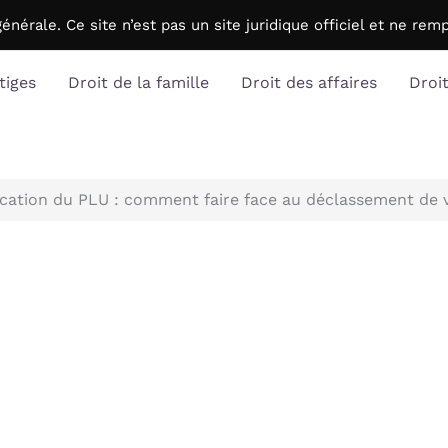
générale. C
e site n’est pas un site juridique officiel et ne r
tiges
Droit de la famille
Droit des affaires
Droi
cation du PLU : comment faire face au déclassement de v