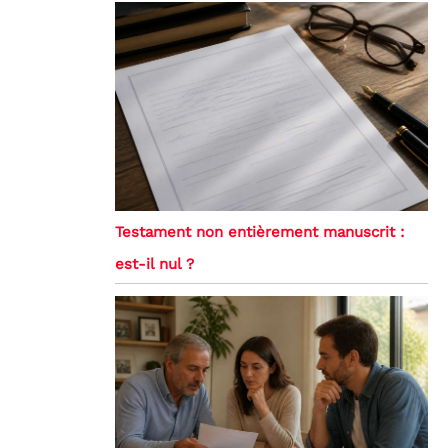
Testament non entièrement manuscrit :
est-il nul ?