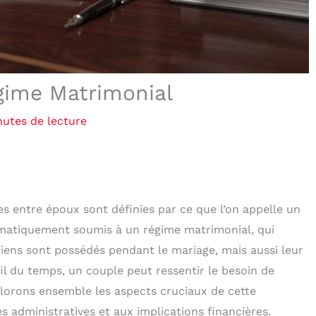
gime Matrimonial
nutes de lecture
es entre époux sont définies par ce que l’on appelle un
matiquement soumis à un régime matrimonial, qui
iens sont possédés pendant le mariage, mais aussi leur
fil du temps, un couple peut ressentir le besoin de
plorons ensemble les aspects cruciaux de cette
 administratives et aux implications financières.