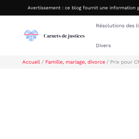
Aller
Avertissement : c
e blog fournit une information 
au
contenu
Résolutions des li
Carnets de justices
Divers
Accueil
Famille, mariage, divorce
Prix pour C