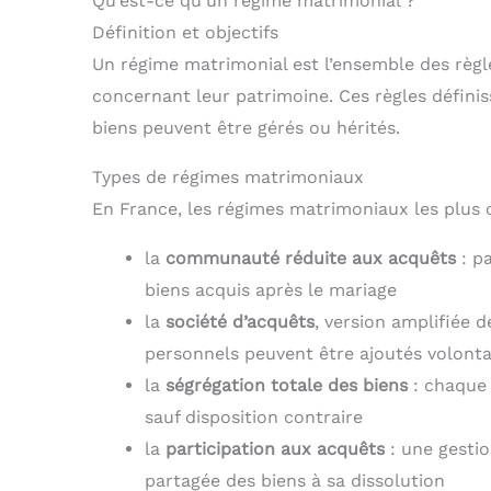
Qu’est-ce qu’un régime matrimonial ?
Définition et objectifs
Un régime matrimonial est l’ensemble des règle
concernant leur patrimoine. Ces règles défini
biens peuvent être gérés ou hérités.
Types de régimes matrimoniaux
En France, les régimes matrimoniaux les plus 
la
communauté réduite aux acquêts
: p
biens acquis après le mariage
la
société d’acquêts
, version amplifiée 
personnels peuvent être ajoutés volont
la
ségrégation totale des biens
: chaque 
sauf disposition contraire
la
participation aux acquêts
: une gestio
partagée des biens à sa dissolution