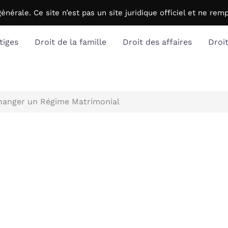
générale. C
e site n’est pas un site juridique officiel et ne r
tiges
Droit de la famille
Droit des affaires
Droi
hanger un Régime Matrimonial