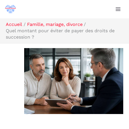
Aller
R
au
e
contenu
c
Accueil
Famille, mariage, divorce
Quel montant pour éviter de payer des droits de
h
succession ?
e
r
c
h
e
r