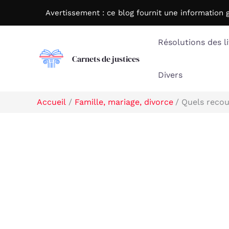
Aller
Avertissement : c
e blog fournit une information 
au
contenu
Résolutions des li
Carnets de justices
Divers
Accueil
Famille, mariage, divorce
Quels recou