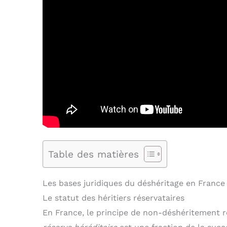
Table des matières
Les bases juridiques du déshéritage en France
Le statut des héritiers réservataires
En France, le principe de non-déshéritement re