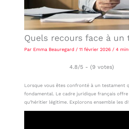
Quels recours face à un
Par
Emma Beauregard
/
11 février 2026
/
4 min
4.8/5 - (9 votes)
Lorsque vous êtes confronté à un testament qu
fondamental. Le cadre juridique français offre
qu’héritier légitime. Explorons ensemble les 