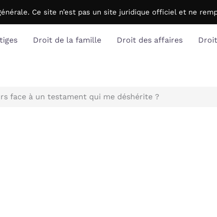
générale. C
e site n’est pas un site juridique officiel et ne r
tiges
Droit de la famille
Droit des affaires
Droi
rs face à un testament qui me déshérite ?