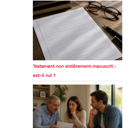
Testament non entièrement manuscrit :
est-il nul ?