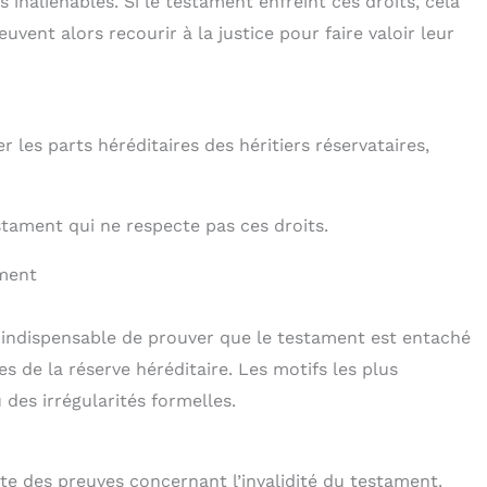
 inaliénables. Si le testament enfreint ces droits, cela
euvent alors recourir à la justice pour faire valoir leur
 les parts héréditaires des héritiers réservataires,
ament qui ne respecte pas ces droits.
ament
t indispensable de prouver que le testament est entaché
les de la réserve héréditaire. Les motifs les plus
des irrégularités formelles.
ite des preuves concernant l’invalidité du testament.