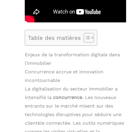
Table des matières
Enjeux de la transformation digitale dans
l’immobilier
Concurrence accrue et innovation
incontournable
La digitalisation du secteur immobilier a
intensifié la
concurrence
. Les nouveaux
entrants sur le marché misent sur des
technologies disruptives pour séduire une
clientèle connectée. Les
outils numériques
comme les visites virtuelles et la