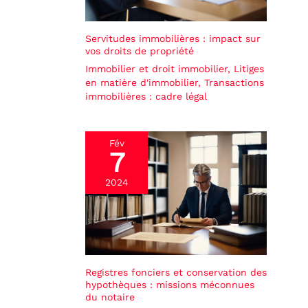
Servitudes immobilières : impact sur
vos droits de propriété
Immobilier et droit immobilier
,
Litiges
en matière d'immobilier
,
Transactions
immobilières : cadre légal
Fév
7
2024
Registres fonciers et conservation des
hypothèques : missions méconnues
du notaire