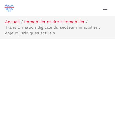
Aller
R
au
e
contenu
c
Accueil
Immobilier et droit immobilier
Transformation digitale du secteur immobilier :
h
enjeux juridiques actuels
e
r
c
h
e
r