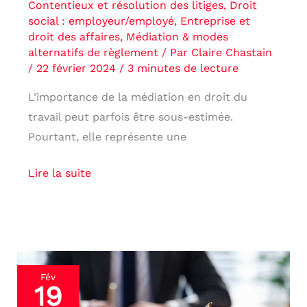
Contentieux et résolution des litiges
,
Droit
social : employeur/employé
,
Entreprise et
droit des affaires
,
Médiation & modes
alternatifs de règlement
/ Par
Claire Chastain
/
22 février 2024
/
3 minutes de lecture
L’importance de la médiation en droit du
travail peut parfois être sous-estimée.
Pourtant, elle représente une
Lire la suite
Rédaction
Fév
19
de