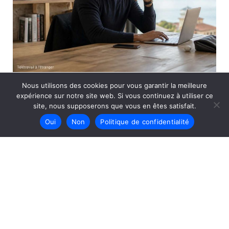
Télétravail à l’étranger : quels enjeux pour l’employeur
Nous utilisons des cookies pour vous garantir la meilleure
expérience sur notre site web. Si vous continuez à utiliser ce
?
site, nous supposerons que vous en êtes satisfait.
Oui
Non
Politique de confidentialité
Copyright © 2026 Carnets de justices
Contact
Mentions légales
Politique de confidentialité