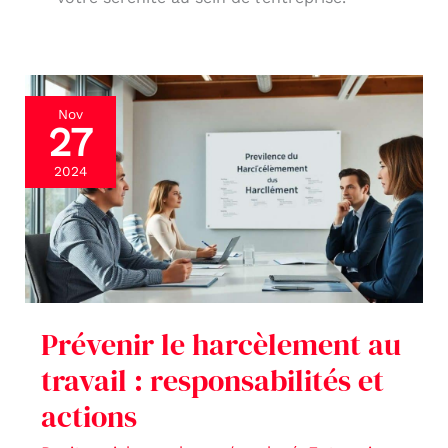
Prévenir
Nov
27
le
harcèlement
2024
au
travail
:
responsabilités
et
Prévenir le harcèlement au
actions
travail : responsabilités et
actions