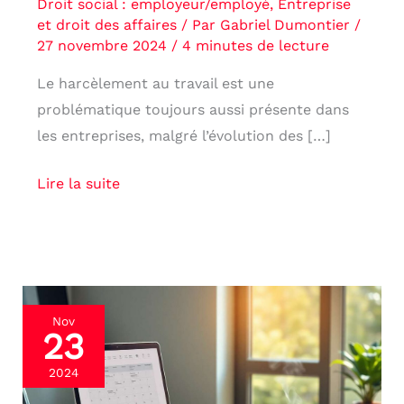
Droit social : employeur/employé
,
Entreprise
et droit des affaires
/ Par
Gabriel Dumontier
/
27 novembre 2024
/
4 minutes de lecture
Le harcèlement au travail est une
problématique toujours aussi présente dans
les entreprises, malgré l’évolution des […]
Lire la suite
Gestion
Nov
23
des
congés
2024
payés