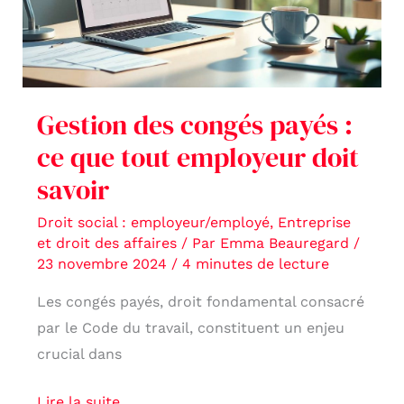
:
ce
que
tout
Gestion des congés payés :
employeur
ce que tout employeur doit
doit
savoir
savoir
Droit social : employeur/employé
,
Entreprise
et droit des affaires
/ Par
Emma Beauregard
/
23 novembre 2024
/
4 minutes de lecture
Les congés payés, droit fondamental consacré
par le Code du travail, constituent un enjeu
crucial dans
Lire la suite