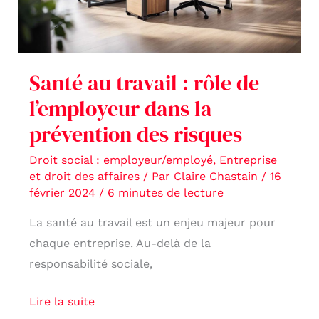
l’employeur
dans
la
prévention
Santé au travail : rôle de
des
l’employeur dans la
risques
prévention des risques
Droit social : employeur/employé
,
Entreprise
et droit des affaires
/ Par
Claire Chastain
/
16
février 2024
/
6 minutes de lecture
La santé au travail est un enjeu majeur pour
chaque entreprise. Au-delà de la
responsabilité sociale,
Lire la suite