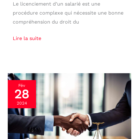
Le licenciement d’un salarié est une
procédure complexe qui nécessite une bonne
compréhension du droit du
Lire la suite
Clause
Fév
28
de
non-
2024
concurrence
:
intégration
et