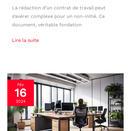
La rédaction d’un contrat de travail peut
s’avérer complexe pour un non-initié. Ce
document, véritable fondation
Lire la suite
Santé
Fév
16
au
travail
2024
:
rôle
de