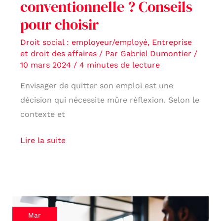
conventionnelle ? Conseils
pour choisir
Droit social : employeur/employé
,
Entreprise
et droit des affaires
/ Par
Gabriel Dumontier
/
10 mars 2024
/
4 minutes de lecture
Envisager de quitter son emploi est une
décision qui nécessite mûre réflexion. Selon le
contexte et
Lire la suite
Procédure
Mar