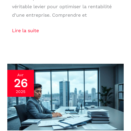
véritable levier pour optimiser la rentabilité
d’une entreprise. Comprendre et
Lire la suite
Contrôle
Avr
26
fiscal
:
2025
comment
s’y
préparer
efficacement