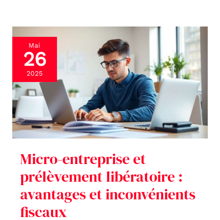
Micro-
Mai
26
entreprise
et
2025
prélèvement
libératoire
:
avantages
et
Micro-entreprise et
inconvénients
prélèvement libératoire :
fiscaux
avantages et inconvénients
fiscaux