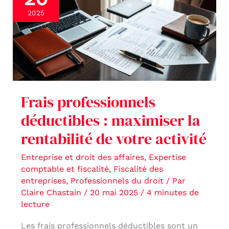
déductibles
2025
:
maximiser
la
rentabilité
de
Frais professionnels
votre
déductibles : maximiser la
activité
rentabilité de votre activité
Entreprise et droit des affaires
,
Expertise
comptable et fiscalité
,
Fiscalité des
entreprises
,
Professionnels du droit
/ Par
Claire Chastain
/
20 mai 2025
/
4 minutes de
lecture
Les frais professionnels déductibles sont un