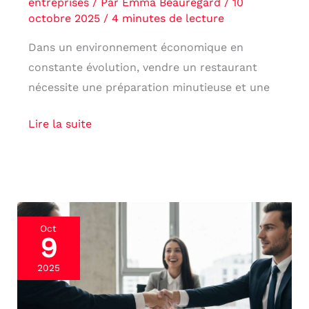
entreprises
/ Par
Emma Beauregard
/
10
octobre 2025
/
4 minutes de lecture
Dans un environnement économique en
constante évolution, vendre un restaurant
nécessite une préparation minutieuse et une
Lire la suite
Quelles
Oct
9
sont
les
2025
règles
du