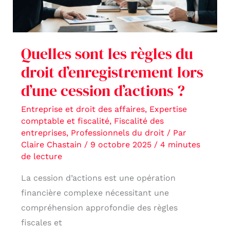
droit
d’enregistrement
lors
Quelles sont les règles du
d’une
droit d’enregistrement lors
cession
d’une cession d’actions ?
d’actions
?
Entreprise et droit des affaires
,
Expertise
comptable et fiscalité
,
Fiscalité des
entreprises
,
Professionnels du droit
/ Par
Claire Chastain
/
9 octobre 2025
/
4 minutes
de lecture
La cession d’actions est une opération
financière complexe nécessitant une
compréhension approfondie des règles
fiscales et