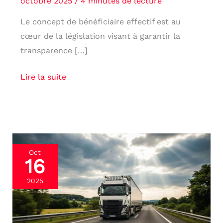
octobre 2025
/
4 minutes de lecture
Le concept de bénéficiaire effectif est au
cœur de la législation visant à garantir la
transparence […]
Lire la suite
La
Oct
16
France
peut-
2025
elle
taxer
les