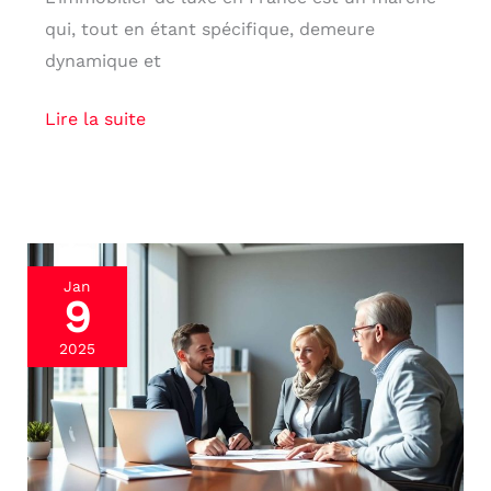
qui, tout en étant spécifique, demeure
dynamique et
Lire la suite
Réduction
Jan
9
d’impôts
:
2025
investissement
immobilier
et
avantages