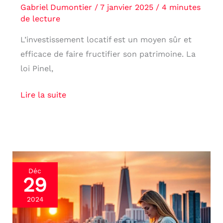
Gabriel Dumontier
/
7 janvier 2025
/
4 minutes
de lecture
L’investissement locatif est un moyen sûr et
efficace de faire fructifier son patrimoine. La
loi Pinel,
Lire la suite
Évolution
Déc
29
des
taux
2024
immobiliers