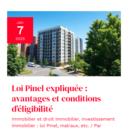
Loi
Jan
7
Pinel
expliquée
2025
:
avantages
et
conditions
d’éligibilité
Loi Pinel expliquée :
avantages et conditions
d’éligibilité
Immobilier et droit immobilier
,
Investissement
immobilier : loi Pinel, malraux, etc.
/ Par