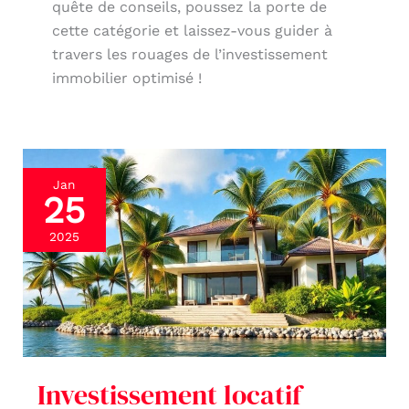
quête de conseils, poussez la porte de
cette catégorie et laissez-vous guider à
travers les rouages de l’investissement
immobilier optimisé !
Investissement
Jan
25
locatif
outre-
2025
mer
:
dispositifs
et
atouts
Investissement locatif
fiscaux