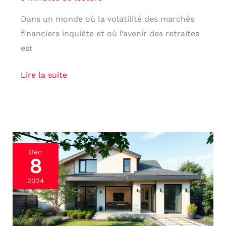
Dans un monde où la volatilité des marchés
financiers inquiète et où l’avenir des retraites
est
Lire la suite
Nue-
Déc
8
propriété
:
2024
investissement
et
perspectives