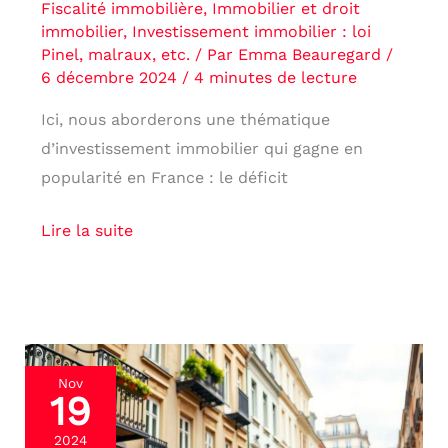
Fiscalité immobilière
,
Immobilier et droit
immobilier
,
Investissement immobilier : loi
Pinel, malraux, etc.
/ Par
Emma Beauregard
/
6 décembre 2024
/
4 minutes de lecture
Ici, nous aborderons une thématique
d’investissement immobilier qui gagne en
popularité en France : le déficit
Lire la suite
Investir
Nov
19
en
Malraux
2024