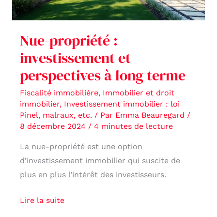
à
long
Nue-propriété :
terme
investissement et
perspectives à long terme
Fiscalité immobilière
,
Immobilier et droit
immobilier
,
Investissement immobilier : loi
Pinel, malraux, etc.
/ Par
Emma Beauregard
/
8 décembre 2024
/
4 minutes de lecture
La nue-propriété est une option
d’investissement immobilier qui suscite de
plus en plus l’intérêt des investisseurs.
Lire la suite