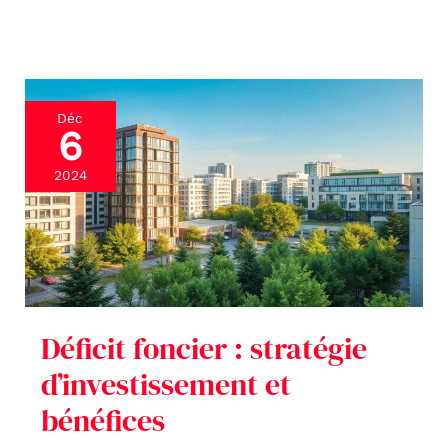
Déficit
Déc
6
foncier
:
2024
stratégie
d’investissement
et
bénéfices
Déficit foncier : stratégie
d’investissement et
bénéfices