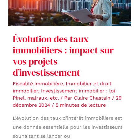
:
impact
sur
vos
Évolution des taux
projets
immobiliers : impact sur
d’investissement
vos projets
d’investissement
Fiscalité immobilière
,
Immobilier et droit
immobilier
,
Investissement immobilier : loi
Pinel, malraux, etc.
/ Par
Claire Chastain
/
29
décembre 2024
/
5 minutes de lecture
L’évolution des taux d’intérêt immobiliers est
une donnée essentielle pour les investisseurs
souhaitant se lancer ou