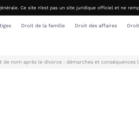
générale. C
e site n’est pas un site juridique officiel et ne r
tiges
Droit de la famille
Droit des affaires
Droi
de nom après le divorce : démarches et conséquences l