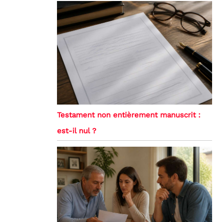
Testament non entièrement manuscrit :
est-il nul ?