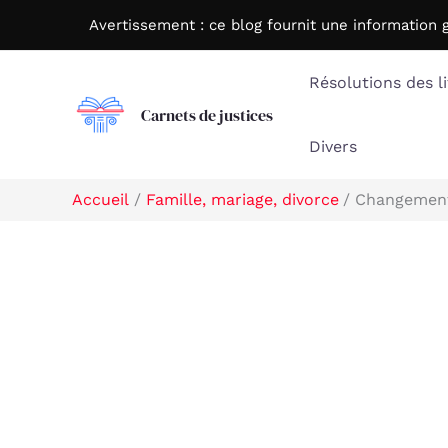
Aller
Avertissement : c
e blog fournit une information 
au
contenu
Résolutions des li
Carnets de justices
Divers
Accueil
Famille, mariage, divorce
Changement 