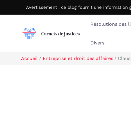
Aller
Avertissement : c
e blog fournit une information 
au
contenu
Résolutions des li
Carnets de justices
Divers
Accueil
Entreprise et droit des affaires
Claus