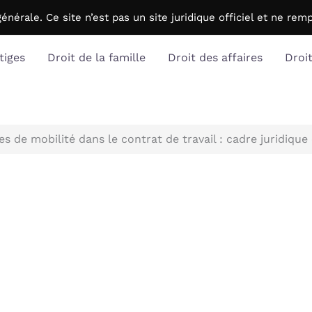
générale. C
e site n’est pas un site juridique officiel et ne r
tiges
Droit de la famille
Droit des affaires
Droi
es de mobilité dans le contrat de travail : cadre juridique 