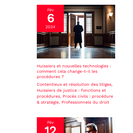
Fév
6
2024
Huissiers et nouvelles technologies :
comment cela change-t-il les
procédures ?
Contentieux et résolution des litiges
,
Huissiers de justice : fonctions et
procédures
,
Procès civils : procédure
& stratégie
,
Professionnels du droit
Fév
12