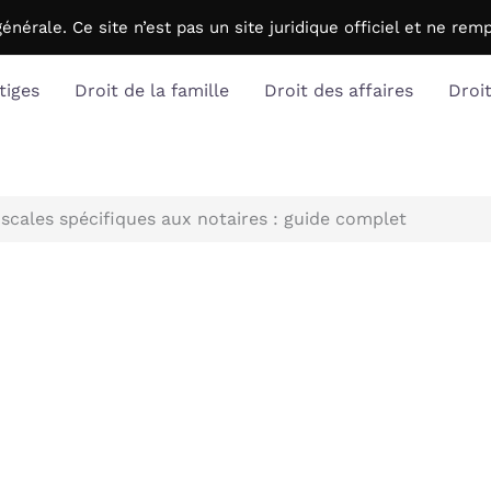
générale. C
e site n’est pas un site juridique officiel et ne r
tiges
Droit de la famille
Droit des affaires
Droi
scales spécifiques aux notaires : guide complet