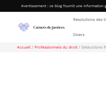
Aller
Avertissement : c
e blog fournit une information 
au
contenu
Résolutions des li
Carnets de justices
Divers
Accueil
Professionnels du droit
Déductions fi