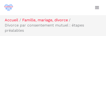
Aller
R
au
e
contenu
c
Accueil
Famille, mariage, divorce
Divorce par consentement mutuel : étapes
h
préalables
e
r
c
h
e
r