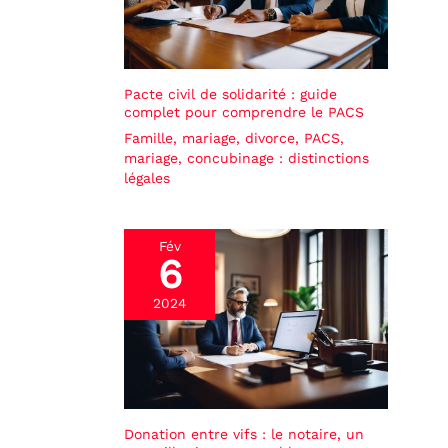
Pacte civil de solidarité : guide
complet pour comprendre le PACS
Famille, mariage, divorce
,
PACS,
mariage, concubinage : distinctions
légales
Fév
6
2024
Donation entre vifs : le notaire, un