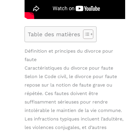
Table des matières
Définition et principes du divorce pour
faute
Caractéristiques du divorce pour faute
Selon le Code civil, le divorce pour faute
repose sur la notion de faute grave ou
répétée. Ces fautes doivent être
suffisamment sérieuses pour rendre
intolérable le maintien de la vie commune.
Les infractions typiques incluent l’adultère,
les violences conjugales, et d’autres