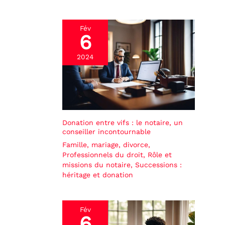
Fév
6
2024
Donation entre vifs : le notaire, un
conseiller incontournable
Famille, mariage, divorce
,
Professionnels du droit
,
Rôle et
missions du notaire
,
Successions :
héritage et donation
Fév
6