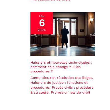
Fév
6
2024
Huissiers et nouvelles technologies :
comment cela change-t-il les
procédures ?
Contentieux et résolution des litiges
,
Huissiers de justice : fonctions et
procédures
,
Procès civils : procédure
& stratégie
,
Professionnels du droit