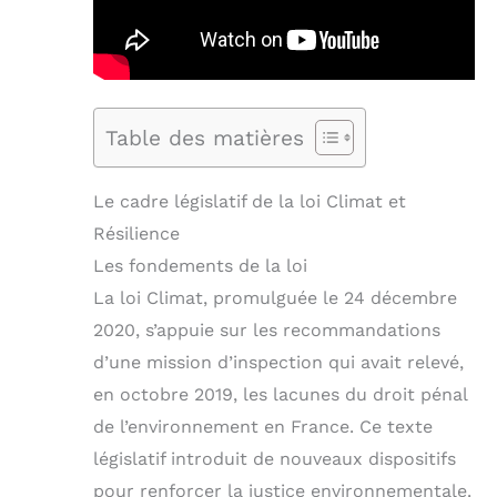
Table des matières
Le cadre législatif de la loi Climat et
Résilience
Les fondements de la loi
La loi Climat, promulguée le 24 décembre
2020, s’appuie sur les recommandations
d’une mission d’inspection qui avait relevé,
en octobre 2019, les lacunes du droit pénal
de l’environnement en France. Ce texte
législatif introduit de nouveaux dispositifs
pour renforcer la justice environnementale.