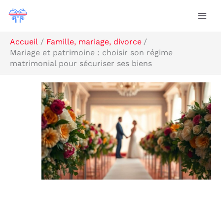
Aller
R
au
e
contenu
c
Accueil
Famille, mariage, divorce
Mariage et patrimoine : choisir son régime
h
matrimonial pour sécuriser ses biens
e
r
c
h
e
r