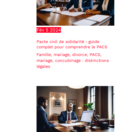
Fév
5
2024
Pacte civil de solidarité : guide
complet pour comprendre le PACS
Famille, mariage, divorce
,
PACS,
mariage, concubinage : distinctions
légales