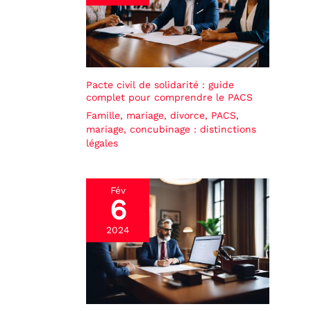
Pacte civil de solidarité : guide
complet pour comprendre le PACS
Famille, mariage, divorce
,
PACS,
mariage, concubinage : distinctions
légales
Fév
6
2024