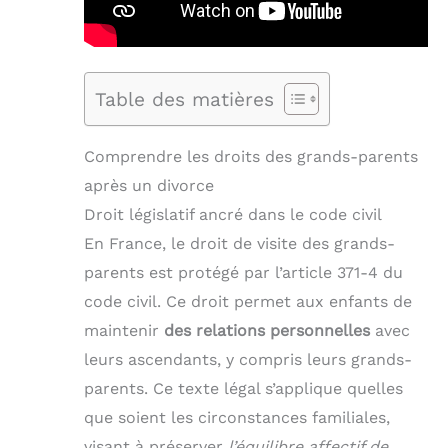
Table des matières
Comprendre les droits des grands-parents
après un divorce
Droit législatif ancré dans le code civil
En France, le droit de visite des grands-
parents est protégé par l’article 371-4 du
code civil. Ce droit permet aux enfants de
maintenir
des relations personnelles
avec
leurs ascendants, y compris leurs grands-
parents. Ce texte légal s’applique quelles
que soient les circonstances familiales,
visant à préserver
l’équilibre affectif de