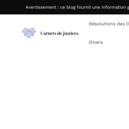
Aller
Avertissement : c
e blog fournit une information 
au
contenu
Résolutions des li
Carnets de justices
Divers