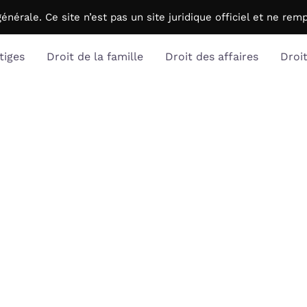
générale. C
e site n’est pas un site juridique officiel et ne r
tiges
Droit de la famille
Droit des affaires
Droi