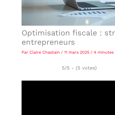
Optimisation fiscale : st
entrepreneurs
Par
Claire Chastain
/
11 mars 2025
/
4 minutes 
5/5 - (5 votes)