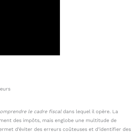
neurs
omprendre le cadre fiscal
dans lequel il opère. La
ement des impôts, mais englobe une multitude de
rmet d’éviter des erreurs coûteuses et d’identifier des