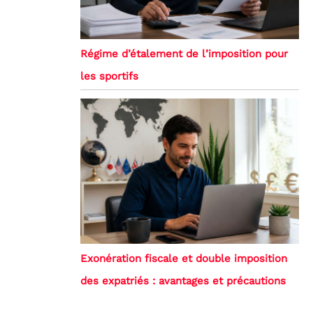
Régime d’étalement de l’imposition pour
les sportifs
Exonération fiscale et double imposition
des expatriés : avantages et précautions