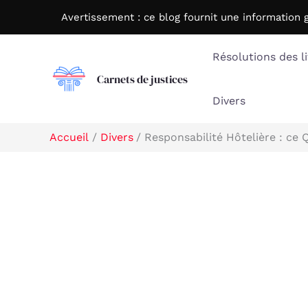
Aller
Avertissement : c
e blog fournit une information 
au
contenu
Résolutions des li
Carnets de justices
Divers
Accueil
Divers
Responsabilité Hôtelière : ce 