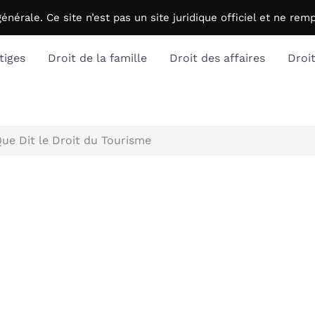
générale. C
e site n’est pas un site juridique officiel et ne r
tiges
Droit de la famille
Droit des affaires
Droi
Que Dit le Droit du Tourisme