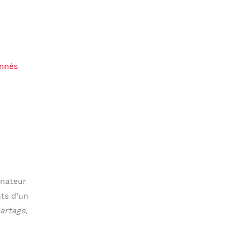
onnés
onateur
nts d’un
artage
,