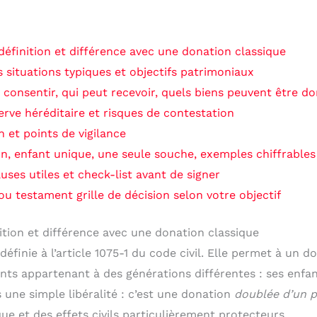
éfinition et différence avec une donation classique
 situations typiques et objectifs patrimoniaux
t consentir, qui peut recevoir, quels biens peuvent être d
éserve héréditaire et risques de contestation
n et points de vigilance
n, enfant unique, une seule souche, exemples chiffrables
uses utiles et check-list avant de signer
u testament grille de décision selon votre objectif
ition et différence avec une donation classique
finie à l’article 1075-1 du code civil. Elle permet à un d
nts appartenant à des générations différentes : ses enfa
s une simple libéralité : c’est une donation
doublée d’un p
que et des effets civils particulièrement protecteurs.