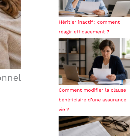
Héritier inactif : comment
réagir efficacement ?
onnel
Comment modifier la clause
bénéficiaire d’une assurance
vie ?