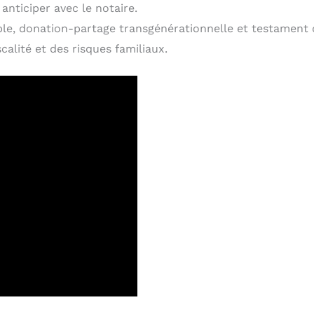
 anticiper avec le notaire.
mple, donation-partage transgénérationnelle et testament
calité et des risques familiaux.