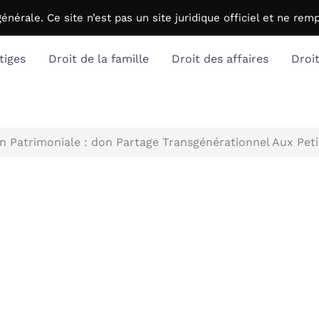
générale. C
e site n’est pas un site juridique officiel et ne r
tiges
Droit de la famille
Droit des affaires
Droi
n Patrimoniale : don Partage Transgénérationnel Aux Pet