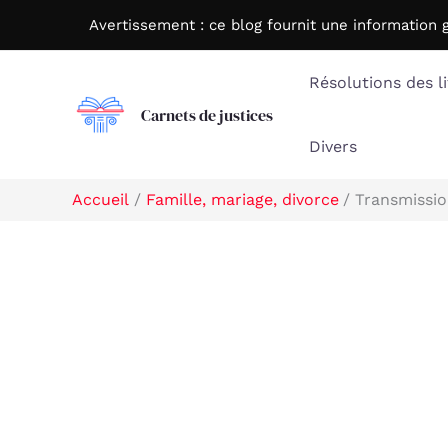
Aller
Avertissement : c
e blog fournit une information 
au
contenu
Résolutions des li
Carnets de justices
Divers
Accueil
Famille, mariage, divorce
Transmissio