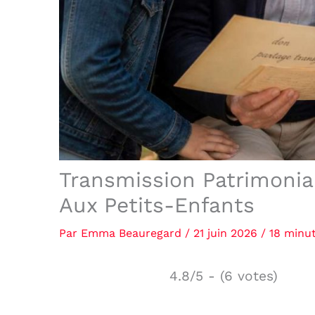
Transmission Patrimonia
Aux Petits-Enfants
Par
Emma Beauregard
/
21 juin 2026
/
18 minut
4.8/5 - (6 votes)