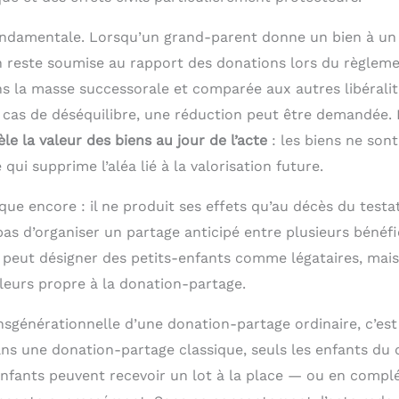
ndamentale. Lorsqu’un grand-parent donne un bien à un 
n reste soumise au rapport des donations lors du règleme
ns la masse successorale et comparée aux autres libérali
En cas de déséquilibre, une réduction peut être demandée.
èle la valeur des biens au jour de l’acte
: les biens ne sont
qui supprime l’aléa lié à la valorisation future.
ue encore : il ne produit ses effets qu’au décès du testate
as d’organiser un partage anticipé entre plusieurs bénéfi
 peut désigner des petits-enfants comme légataires, mais
leurs propre à la donation-partage.
nsgénérationnelle d’une donation-partage ordinaire, c’est
ans une donation-partage classique, seuls les enfants du
s-enfants peuvent recevoir un lot à la place — ou en com