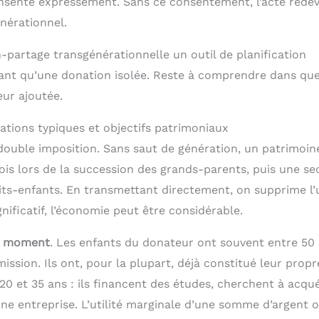
onsente expressément. Sans ce consentement, l’acte rede
nérationnel.
n-partage transgénérationnelle un outil de planification
urant qu’une donation isolée. Reste à comprendre dans que
eur ajoutée.
ations typiques et objectifs patrimoniaux
double imposition. Sans saut de génération, un patrimoin
ois lors de la succession des grands-parents, puis une s
etits-enfants. En transmettant directement, on supprime l
nificatif, l’économie peut être considérable.
n moment
. Les enfants du donateur ont souvent entre 50 
ssion. Ils ont, pour la plupart, déjà constitué leur propr
20 et 35 ans : ils financent des études, cherchent à acqué
ne entreprise. L’utilité marginale d’une somme d’argent 