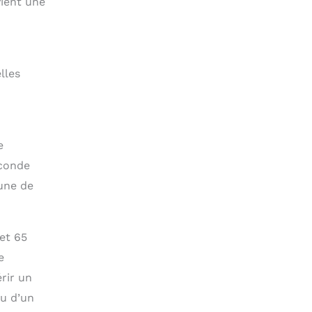
vient une
lles
e
econde
’une de
et 65
e
rir un
ou d’un