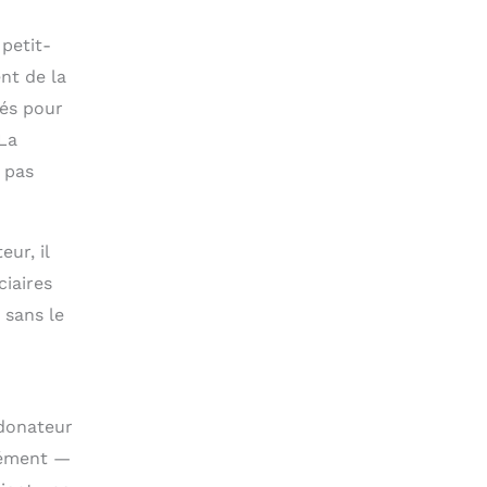
petit-
nt de la
tés pour
 La
 pas
ur, il
ciaires
 sans le
 donateur
plément —